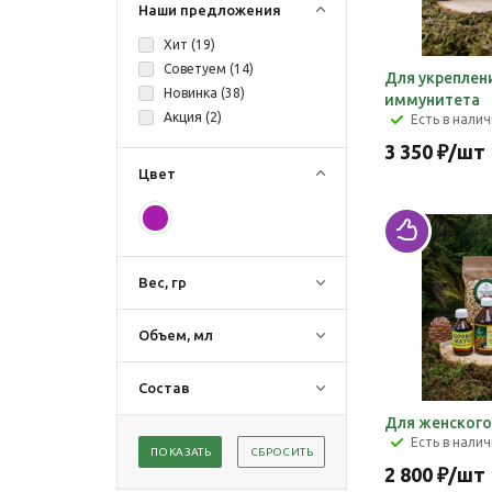
Наши предложения
Хит (
19
)
Советуем (
14
)
Для укреплен
Новинка (
38
)
иммунитета
Акция (
2
)
Есть в нали
3 350
₽
/шт
Цвет
Вес, гр
Объем, мл
Состав
Для женского
Есть в нали
ПОКАЗАТЬ
СБРОСИТЬ
2 800
₽
/шт