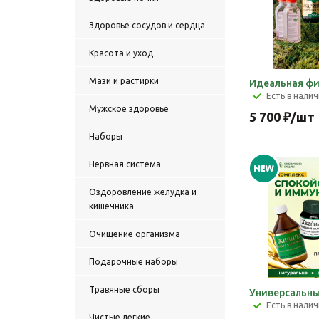
Здоровье сосудов и сердца
Красота и уход
Мази и растирки
Идеальная фи
Есть в нали
Мужское здоровье
5 700
₽
/шт
Наборы
Нервная система
Оздоровление желудка и
кишечника
Очищение организма
Подарочные наборы
Травяные сборы
Универсальн
Есть в нали
Чистые легкие