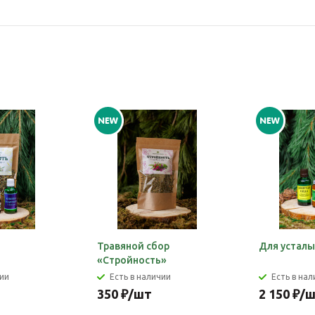
и
Травяной сбор
Для усталы
«Стройность»
чии
Есть в наличии
Есть в на
350
₽
/шт
2 150
₽
/