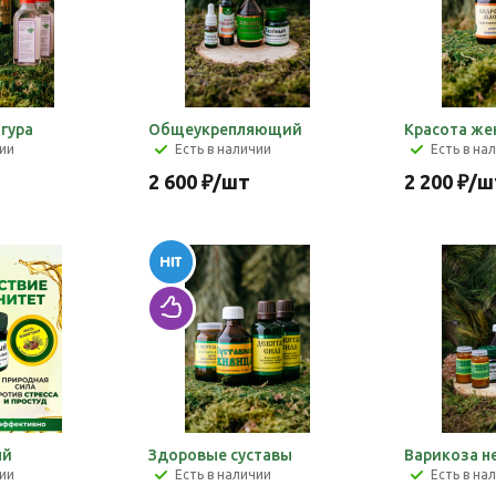
гура
Общеукрепляющий
Красота ж
чии
Есть в наличии
Есть в на
2 600
₽
/шт
2 200
₽
/ш
ый
Здоровые суставы
Варикоза н
чии
Есть в наличии
Есть в на