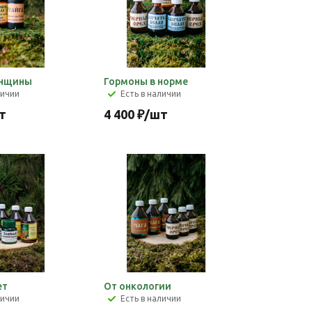
енщины
Гормоны в норме
личии
Есть в наличии
т
4 400
₽
/шт
ет
От онкологии
личии
Есть в наличии