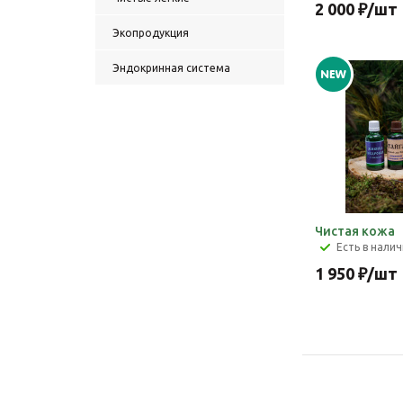
2 000
₽
/шт
Экопродукция
Эндокринная система
Чистая кожа
Есть в нали
1 950
₽
/шт