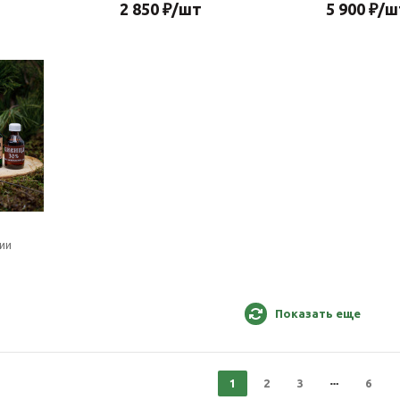
2 850
₽
/шт
5 900
₽
/ш
чии
Показать еще
1
2
3
6