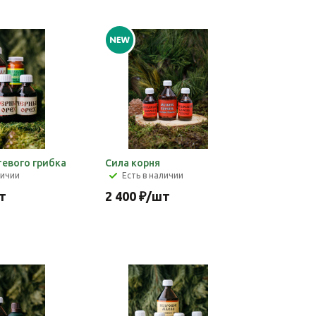
тевого грибка
Сила корня
личии
Есть в наличии
т
2 400
₽
/шт