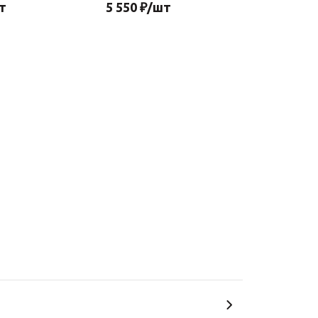
т
5 550
₽
/шт