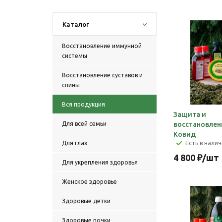
Каталог
Восстановление иммунной
системы
Восстановление суставов и
спины
Вся продукция
Защита и
Для всей семьи
восстановлен
Ковид
Для глаз
Есть в нали
4 800
₽
/шт
Для укрепления здоровья
Женское здоровье
Здоровые детки
Здоровые почки