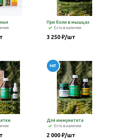
емьи
При боли в мышцах
личии
Есть в наличии
т
3 250
₽
/шт
детки
Для иммунитета
личии
Есть в наличии
т
2 000
₽
/шт