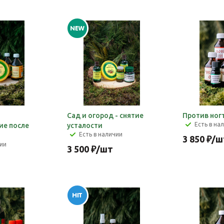
Сад и огород - снятие
Против ног
Есть в на
ие после
усталости
Есть в наличии
3 850
₽
/ш
чии
3 500
₽
/шт