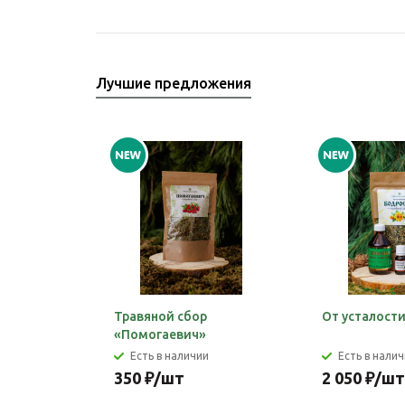
Лучшие предложения
Травяной сбор
От усталост
«Помогаевич»
Есть в наличии
Есть в нали
350
₽
/шт
2 050
₽
/шт