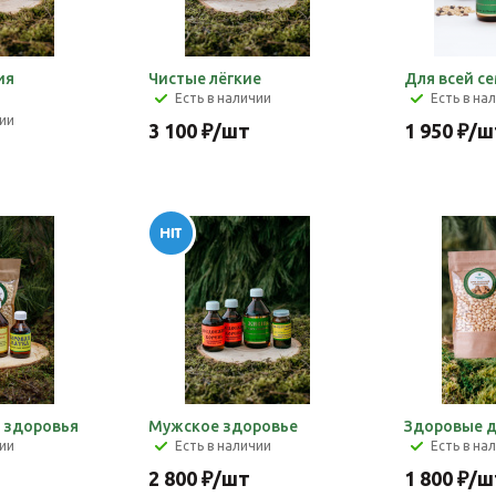
ия
Чистые лёгкие
Для всей с
Есть в наличии
Есть в на
чии
3 100
₽
/шт
1 950
₽
/ш
 здоровья
Мужское здоровье
Здоровые 
чии
Есть в наличии
Есть в на
2 800
₽
/шт
1 800
₽
/ш