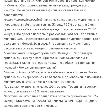
марли, пропитать их Живицей 30% и ввести в язвы как можно
глубже, чтобы процесс заживления начался, прежде всего,
изнутри. По мере заживления фитильки ставят ближе к
поверхности.
Герпес
(простуда на губах)
- не дожидаясь выхода уплотнения на
поверхность губы, пропитанные Живицей 30% ватку или бинт
приложить к губе в месте образующегося уплотнения на 25-30
минут, либо просто несколько раз смазать область поражения
Живицей 30%. Через несколько часов процедуру повторить (до 5
раз в день и более). Если случай не запущен, то уплотнение
рассасывается, не приводя к появлению язвочки.
Бытовой ожог
- следует пропитать Живицей 30% повязку и
приложить к месту ожога. При солнечном ожоге следует
незамедлительно протереть кожу, что избавит от появления
пузырей и болезненных проявлений.
Мастит
- Живицу 30% втирать в область очага болезни. Затем
приложить компресс из 5%-го бальзама, одновременно принимать
Живицу 10% внутрь 3 раза в день по 5-10 капель.
Продолжительность не менее 2-3 месяцев. Трещины на сосках
можно , смазывая их 5%-ным бальзамом.
Простатит
- втирание препарата в область промежности 30%
живицы (достаточно несколько капель) на ночь. Курс - 30 дней,
можно повторять через 3-4 месяца.