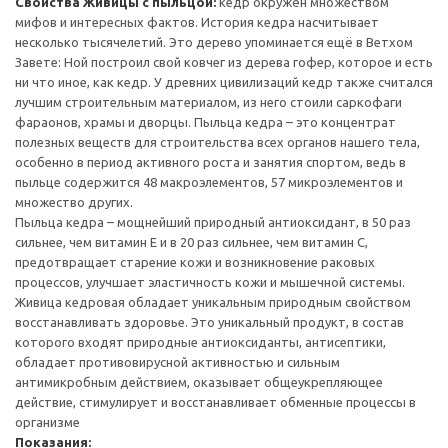
Свойства Живицы с пыльцой:
кедр окружён множеством
мифов и интересных фактов. История кедра насчитывает
несколько тысячелетий. Это дерево упоминается ещё в Ветхом
Завете: Ной построил свой ковчег из дерева гофер, которое и есть
ни что иное, как кедр. У древних цивилизаций кедр также считался
лучшим строительным материалом, из него стоили саркофаги
фараонов, храмы и дворцы. Пыльца кедра – это концентрат
полезных веществ для строительства всех органов нашего тела,
особенно в период активного роста и занятия спортом, ведь в
пыльце содержится 48 макроэлементов, 57 микроэлементов и
множество других.
Пыльца кедра – мощнейший природный антиоксидант, в 50 раз
сильнее, чем витамин Е и в 20 раз сильнее, чем витамин С,
предотвращает старение кожи и возникновение раковых
процессов, улучшает эластичность кожи и мышечной системы.
Живица кедровая обладает уникальным природным свойством
восстанавливать здоровье. Это уникальный продукт, в состав
которого входят природные антиоксиданты, антисептики,
обладает противовирусной активностью и сильным
антимикробным действием, оказывает общеукрепляющее
действие, стимулирует и восстанавливает обменные процессы в
организме
Показания: