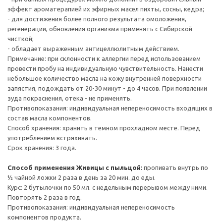
эффект ароматерапией их эфирных масел пихты, сосны, кедра;
- для достижения более полного результата омоложения,
регенерации, обновления организма применять с Сибирской
чисткой;
- обладает выраженным антицеллюлитным действием.
Примечание: при склонности к аллергии перед использованием
провести пробу на индивидуальную чувствительность. Нанести
небольшое количество масла на кожу внутренней поверхности
запястия, подождать от 20-30 минут - до 4 часов. При появлении
зуда покраснения, отека - не применять.
Противопоказания: индивидуальная непереносимость входящих в
состав масла компонентов.
Способ хранения: хранить в темном прохладном месте. Перед
употреблением встряхивать.
Срок хранения: 3 года.
Способ применения Живицы с пыльцой:
пропивать внутрь по
½ чайной ложки 2 раза в день за 20 мин. до еды.
Курс: 2 бутылочки по 50 мл. с недельным перерывом между ними.
Повторять 2 раза в год.
Противопоказания: индивидуальная непереносимость
компонентов продукта.