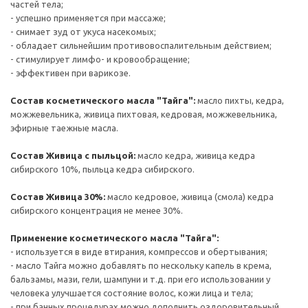
частей тела;
- успешно применяется при массаже;
- снимает зуд от укуса насекомых;
- обладает сильнейшим противовоспалительным действием;
- стимулирует лимфо- и кровообращение;
- эффективен при варикозе.
Состав косметического масла "Тайга":
масло пихты, кедра,
можжевельника, живица пихтовая, кедровая, можжевельника,
эфирные таежные масла.
Состав Живица с пыльцой:
масло кедра, живица кедра
сибирского 10%, пыльца кедра сибирского.
Состав Живица 30%:
масло кедровое, живица (смола) кедра
сибирского концентрация не менее 30%.
Применение косметического масла "Тайга":
- используется в виде втирания, компрессов и обертывания;
- масло Тайга можно добавлять по нескольку капель в крема,
бальзамы, мази, гели, шампуни и т.д. при его использовании у
человека улучшается состояние волос, кожи лица и тела;
- при банных процедурах можно дополнить оздоровительный