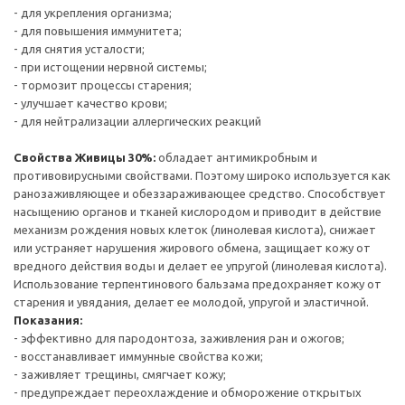
- для укрепления организма;
- для повышения иммунитета;
- для снятия усталости;
- при истощении нервной системы;
- тормозит процессы старения;
- улучшает качество крови;
- для нейтрализации аллергических реакций
Свойства Живицы 30%:
обладает антимикробным и
противовирусными свойствами. Поэтому широко используется как
ранозаживляющее и обеззараживающее средство. Способствует
насыщению органов и тканей кислородом и приводит в действие
механизм рождения новых клеток (линолевая кислота), снижает
или устраняет нарушения жирового обмена, защищает кожу от
вредного действия воды и делает ее упругой (линолевая кислота).
Использование терпентинового бальзама предохраняет кожу от
старения и увядания, делает ее молодой, упругой и эластичной.
Показания:
- эффективно для пародонтоза, заживления ран и ожогов;
- восстанавливает иммунные свойства кожи;
- заживляет трещины, смягчает кожу;
- предупреждает переохлаждение и обморожение открытых