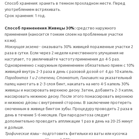
Способ хранения: хранить в темном прохладном месте. Перед
употреблением встряхивать.
Срок хранения: 1 год.
Способ применения Живицы 30%:
средство наружного
применения (наносится тонким слоем на проблемные участки
кожи).
Мокнущая экзема
- смазывать 30% живицей пораженные участки 2
раза в сутки. Если через 2 недели качественного улучшения не
наступает, то увеличивайте частоту применения до 4-5 раз.
Одновременно с наружным применением обязательно прием с 10%
живицей внутрь 2-3 раза в день с разовой дозой от 4 до 10 капель.
Пародонтоз 1 и 2 степени, Стоматит, Гингивит:
на указательный
палец намотать в 2-3 слоя бинт, накапать на него 4-5 капель 30%
живицы и массировать верхнюю десну. Затем, добавить 2-3 капли,
массировать нижнюю десну. После этого помассировать верхнюю
и нижнюю дёсны с внутренней стороны. В заключение протереть
смоченным в живице бинтом зубы. Процедуру проводить 2 раза в
день в течение 5-6 месяцев. При пародонтоза следует
дополнительно проводить аппликации 1 раз в день на 20-25 минут
и дольше.
Трофические язвы
- подготовить фитильки из ваты или кусочка