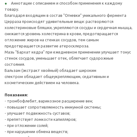
Аннотации с описанием и способом применения к каждому
товару.
Благодаря входящим в состав "Огневки" уникального фермента
Церраза происходят удивительные вещи: растворяются
холестериновые бляшки, укрепляются сосуды и сердечная мышца,
снижается уровень холестерина в крови, предотвращается
отложение жиров на стенках сосудов, тем самым
предотвращается развитие атеросклероза.
Мазь "Бархат кедра" при ежедневном применении улучшает тонус
стенок сосудов, уменьшает отек, облегчает судорожные
состояния.
Бальзам (экстракт хвойный) обладает широким
спектром обладает общеукрепляющим, седативным и
косметическим действием на человека.
Показания
:
- тромбофлебит, варикозное расширение вен;
- повышает сопротивляемость иммунной системы;
- улучшает подвижность суставов;
- препятствует ломкости капилляров;
- при отложении солей;
- при нарушении обмена веществ;