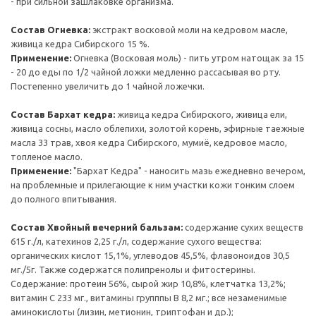
- при сильной зашлаковке организма.
Состав Огневка:
экстракт восковой моли на кедровом масле,
живица кедра Сибирского 15 %.
Применение:
Огневка (Восковая моль) - пить утром натощак за 15
- 20 до еды по 1/2 чайной ложки медленно рассасывая во рту.
Постепенно увеличить до 1 чайной ложечки.
Состав Бархат кедра:
живица кедра Сибирского, живица ели,
живица сосны, масло облепихи, золотой корень, эфирные таежные
масла 33 трав, хвоя кедра Сибирского, мумиё, кедровое масло,
топленое масло.
Применение:
"Бархат Кедра" - наносить мазь ежедневно вечером,
на проблемные и прилегающие к ним участки кожи тонким слоем
до полного впитывания.
Состав Хвойный вечерний бальзам:
содержание сухих веществ
615 г./л, катехинов 2,25 г./л, содержание сухого вещества:
органических кислот 15,1%, углеводов 45,5%, флавоноидов 30,5
мг./5г. Также содержатся полипренолы и фитостерины.
Содержание: протеин 56%, сырой жир 10,8%, клетчатка 13,2%;
витамин С 233 мг., витамины групппы В 8,2 мг.; все незаменимые
аминокислоты (лизин, метионин, триптофан и др.);