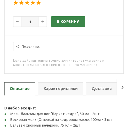
В КОРЗИНУ
Поделиться
Цена действительна только для интернет-магазина и
может отличаться от цен в розничных магазинах
Описание
Характеристики
Доставка
О
В набор входит:
Мазь-бальзам для ног "Бархат кедра", 30 мл - 2шт.
Восковая моль (Огневка) на кедровом масле, 100мл - 3 шт.
Бальзам хвойный вечерний, 75 мл – 2шт.