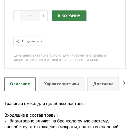
В КОРЗИНУ
Поделиться
Цена действительна только для интернет-магазина и
может отличаться от цен в розничных магазинах
Описание
Характеристики
Доставка
О
Травяная смесь для целебных настоев.
Входящие в состав травы:
благотворно влияют на бронхолегочную систему,
способствуют отхождению мокроты, снятию воспалений,