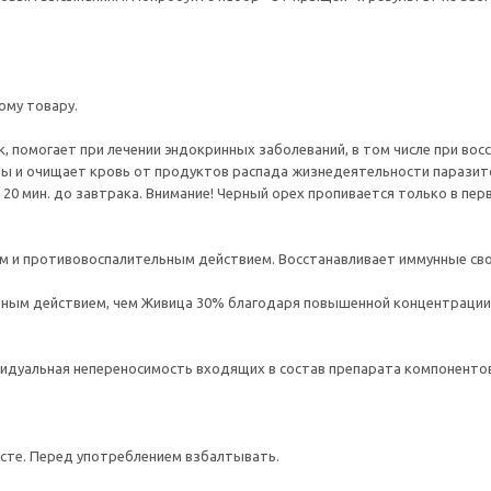
ому товару.
 помогает при лечении эндокринных заболеваний, в том числе при вос
ы и очищает кровь от продуктов распада жизнедеятельности паразит
а 20 мин. до завтрака. Внимание! Черный орех пропивается только в пе
 и противовоспалительным действием. Восстанавливает иммунные сво
ым действием, чем Живица 30% благодаря повышенной концентрации.
видуальная непереносимость входящих в состав препарата компонентов.
сте. Перед употреблением взбалтывать.