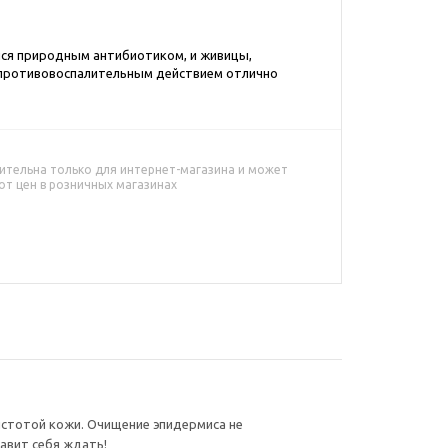
йся природным антибиотиком, и живицы,
ротивовоспалительным действием отлично
ительна только для интернет-магазина и может
от цен в розничных магазинах
чистотой кожи. Очищение эпидермиса не
авит себя ждать!