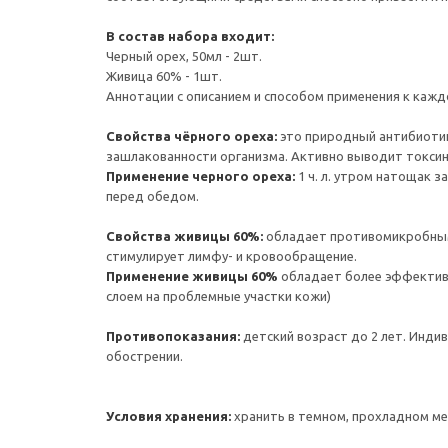
В состав набора входит:
Черный орех, 50мл - 2шт.
Живица 60% - 1шт.
Аннотации с описанием и способом применения к кажд
Свойства чёрного ореха:
это природный антибиотик,
зашлакованности организма. Активно выводит токсин
Применение черного ореха:
1 ч. л. утром натощак з
перед обедом.
Свойства живицы 60%:
обладает противомикробным
стимулирует лимфу- и кровообращение.
Применение живицы 60%
обладает более эффективн
слоем на проблемные участки кожи)
Противопоказания:
детский возраст до 2 лет. Инди
обострении.
Условия хранения:
хранить в темном, прохладном ме