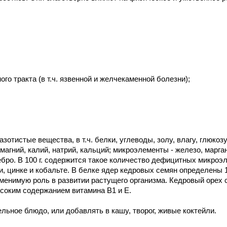
о тракта (в т.ч. язвенной и желчекаменной болезни);
зотистые вещества, в т.ч. белки, углеводы, золу, влагу, глюкозу
агний, калий, натрий, кальций; микроэлементы - железо, марга
еребро. В 100 г. содержится такое количество дефицитных микро
и, цинке и кобальте. В белке ядер кедровых семян определены 
аменимую роль в развитии растущего организма. Кедровый орех 
соким содержанием витамина В1 и Е.
льное блюдо, или добавлять в кашу, творог, живые коктейли.