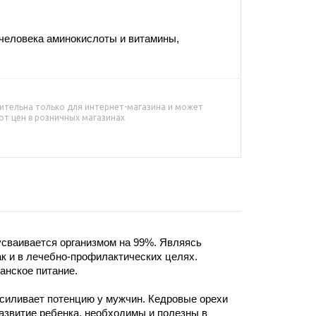
человека аминокислоты и витамины,
ительна только для интернет-магазина и может
от цен в розничных магазинах
усваивается организмом на 99%. Являясь
к и в лечебно-профилактических целях.
анское питание.
силивает потенцию у мужчин. Кедровые орехи
развитие ребенка, необходимы и полезны в