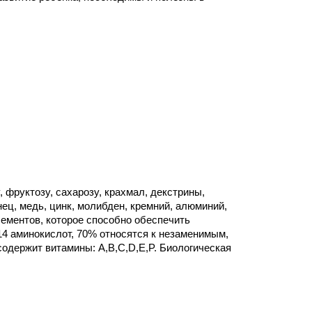
, фруктозу, сахарозу, крахмал, декстрины,
нец, медь, цинк, молибден, кремний, алюминий,
элементов, которое способно обеспечить
14 аминокислот, 70% относятся к незаменимым,
содержит витамины: А,В,С,D,E,P. Биологическая