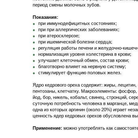
период смены молочных зубов.
Показания:
при иммунодефицитных состояниях;
при при аллергических заболеваниях;
при атеросклерозе;
при ишемической болезни сердца;
регуляция работы печени и желудочно-кишечног
нормализация уровня холестерина в крови;
улучшает клеточный обмен, состав крови;
благотворно влияет на нервную систему;
стимулирует функцию половых желез.
Ядро кедрового ореха содержит: жиры, лецитин, а
пентозаны, клетчатку. Макроэлементы: фосфор, м
йод, бор, никель, кобальт, свинец, стронций, с
суточную потребность человека в марганце, мед
одна из которых аргинин (около 20%) играет нез
ценность ядер кедровых орехов обусловлена вы
Применение:
можно употреблять как самостояте