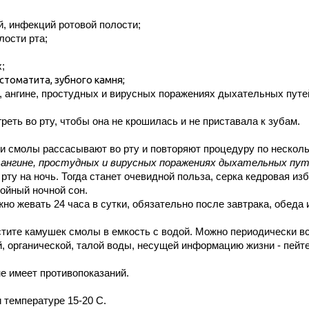
й, инфекций ротовой полости;
лости рта;
;
, стоматита, зубного камня;
, ангине, простудных и вирусных поражениях дыхательных путе
ть во рту, чтобы она не крошилась и не приставала к зубам.
и смолы рассасывают во рту и повторяют процедуру по несколь
, ангине, простудных и вирусных поражениях дыхательных пу
рту на ночь. Тогда станет очевидной польза, серка кедровая и
ойный ночной сон.
но жевать 24 часа в сутки, обязательно после завтрака, обеда 
стите камушек смолы в емкость с водой. Можно периодически в
й, органической, талой воды, несущей информацию жизни - пейт
не имеет противопоказаний.
 температуре 15-20 С.