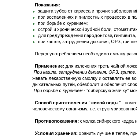
Показания:
защита зубов от кариеса и прочих заболевани
при воспалениях и гнилостных процессах в по
при борьбе с курением;
острой и хронической зубной боли, стоматитах
для предупреждения
пародонтоза
, гингивита
при кашле, затруднении дыхания, ОРЗ, гриппе
Перед употреблением необходимо смолку разогре
Применение:
для излечения треть чайной ложк
При кашле, затруднении дыхания, ОРЗ, гриппе
жевать лекарственную смолку и оставлять ее во 
дыхательных путей, обезболит и обеспечит спок
При борьбе с курением
- "сибирскую жвачку" мож
Способ приготовления "живой воды"
- поме
человеческому организму, т.е. структурированно
Противопоказания:
смолка сибирского кедра 
Условия хранения:
хранить лучше в тепле, при