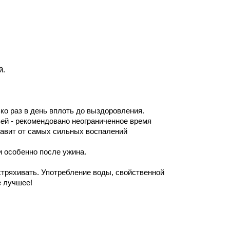
й.
ко раз в день вплоть до выздоровления.
те
й - рекомендовано неограниченное время
збавит от самых сильных воспалений
и особенно после ужина.
стряхивать. Употребление воды, свойственной
е лучшее!