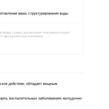
отовления мази, структурирования воды
ительна только для интернет-магазина и может
от цен в розничных магазинах
еское действие, обладает мощным
горла, воспалительных заболеваниях желудочно-