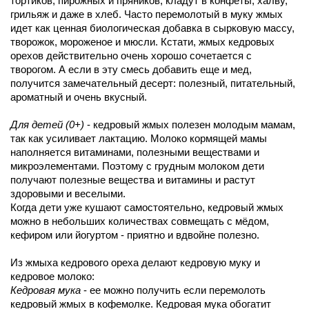
тортиков, пирожных и пряников, кладут в конфеты, халву,
грильяж и даже в хлеб. Часто перемолотый в муку жмых
идет как ценная биологическая добавка в сырковую массу,
творожок, мороженое и мюсли. Кстати, жмых кедровых
орехов действительно очень хорошо сочетается с
творогом. А если в эту смесь добавить еще и мед,
получится замечательный десерт: полезный, питательный,
ароматный и очень вкусный.
Для детей (0+)
- кедровый жмых полезен молодым мамам,
так как усиливает лактацию. Молоко кормящей мамы
наполняется витаминами, полезными веществами и
микроэлементами. Поэтому с грудным молоком дети
получают полезные вещества и витамины и растут
здоровыми и веселыми.
Когда дети уже кушают самостоятельно, кедровый жмых
можно в небольших количествах совмещать с мёдом,
кефиром или йогуртом - приятно и вдвойне полезно.
Из жмыха кедрового ореха делают кедровую муку и
кедровое молоко:
Кедровая мука
- ее можно получить если перемолоть
кедровый жмых в кофемолке. Кедровая мука обогатит