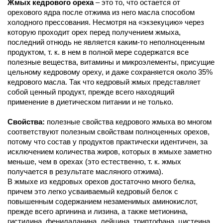
Жмых кедрового ореха
– это то, что остается от
орехового ядра после отжима из него масла способом
холодного прессования. Несмотря на «экзекуцию» через
которую проходит орех перед получением жмыха,
последний отнюдь не является каким-то неполноценным
продуктом, т. к. в нем в полной мере содержатся все
полезные вещества, витамины и микроэлементы, присущие
цельному кедровому ореху, и даже сохраняется около 35%
кедрового масла. Так что кедровый жмых представляет
собой ценный продукт, прежде всего находящий
применение в диетическом питании и не только.
Свойства:
полезные свойства кедрового жмыха во многом
соответствуют полезным свойствам полноценных орехов,
потому что состав у продуктов практически идентичен, за
исключением количества жиров, которых в жмыхе заметно
меньше, чем в орехах (это естественно, т. к. жмых
получается в результате масляного отжима).
В жмыхе из кедровых орехов достаточно много белка,
причем это легко усваиваемый кедровый белок с
повышенным содержанием незаменимых аминокислот,
прежде всего аргинина и лизина, а также метионина,
гистидина, фенилаланина, лейцина, триптофана, цистеина