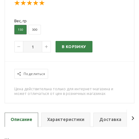
Вес, гр
150
300
В КОРЗИНУ
Поделиться
Цена действительна только для интернет-магазина и
может отличаться от цен в розничных магазинах
Описание
Характеристики
Доставка
О